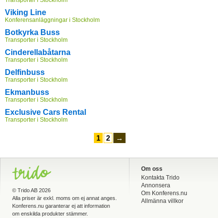
Viking Line
Konferensanläggningar i Stockholm
Botkyrka Buss
Transporter i Stockholm
Cinderellabåtarna
Transporter i Stockholm
Delfinbuss
Transporter i Stockholm
Ekmanbuss
Transporter i Stockholm
Exclusive Cars Rental
Transporter i Stockholm
1
2
→
Om oss
Kontakta Trido
Annonsera
©
Trido AB
2026
Om Konferens.nu
Alla priser är exkl. moms om ej annat anges.
Allmänna villkor
Konferens.nu garanterar ej att information
om enskilda produkter stämmer.