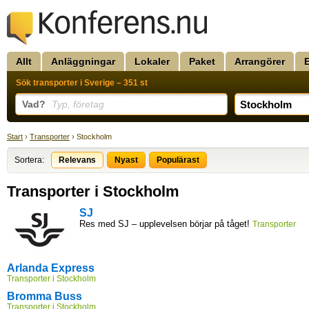
Allt
Anläggningar
Lokaler
Paket
Arrangörer
Sök transporter i Sverige – 351 st
Vad?
Typ, företag
Start
›
Transporter
› Stockholm
Sortera:
Relevans
Nyast
Populärast
Transporter i Stockholm
SJ
Res med SJ – upplevelsen börjar på tåget!
Transporter
Arlanda Express
Transporter i Stockholm
Bromma Buss
Transporter i Stockholm