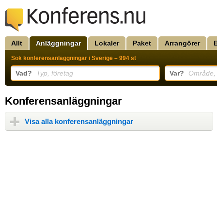
Allt
Anläggningar
Lokaler
Paket
Arrangörer
Sök konferensanläggningar i Sverige – 994 st
Vad?
Typ, företag
Var?
Område, 
Konferensanläggningar
Visa alla konferensanläggningar