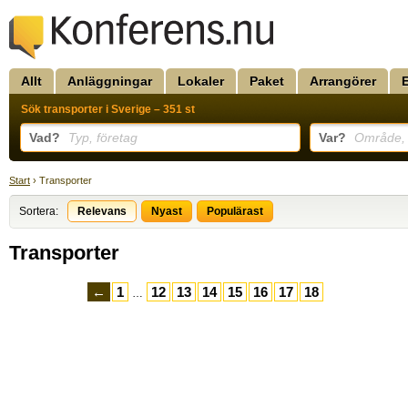
Allt
Anläggningar
Lokaler
Paket
Arrangörer
Sök transporter i Sverige – 351 st
Vad?
Typ, företag
Var?
Område, k
Start
› Transporter
Sortera:
Relevans
Nyast
Populärast
Transporter
←
1
12
13
14
15
16
17
18
…