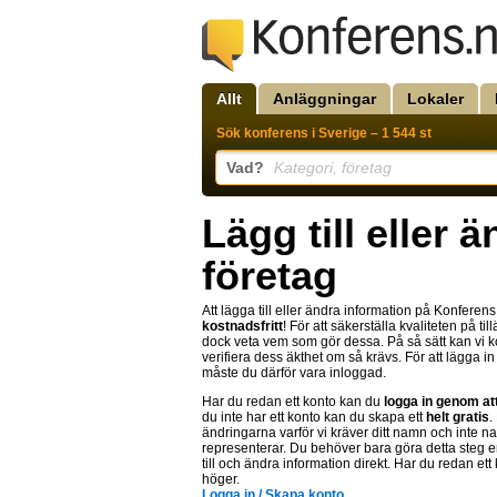
Allt
Anläggningar
Lokaler
Sök konferens i Sverige – 1 544 st
Vad?
Kategori, företag
Lägg till eller 
företag
Att lägga till eller ändra information på Konferen
kostnadsfritt
! För att säkerställa kvaliteten på t
dock veta vem som gör dessa. På så sätt kan vi
verifiera dess äkthet om så krävs. För att lägga 
måste du därför vara inloggad.
Har du redan ett konto kan du
logga in genom at
du inte har ett konto kan du skapa ett
helt gratis
.
ändringarna varför vi kräver ditt namn och inte n
representerar. Du behöver bara göra detta steg e
till och ändra information direkt. Har du redan ett
höger.
Logga in / Skapa konto