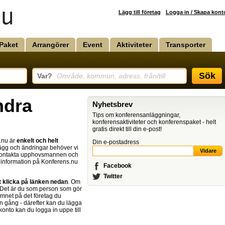
Lägg till företag
Logga in / Skapa kont
Paket
Arrangörer
Event
Aktiviteter
Transporter
Sök
Var?
Område, kommun, adress, från/till
ändra
Nyhetsbrev
Tips om konferensanläggningar,
konferensaktiviteter och konferenspaket - helt
gratis direkt till din e-post!
s.nu är
enkelt och helt
Din e-postadress
illägg och ändringar behöver vi
 kontakta upphovsmannen och
in information på Konferens.nu
Facebook
Twitter
t klicka på länken nedan
. Om
 Det är du som person som gör
amnet på det företag du
n gång - därefter kan du lägga
 konto kan du logga in uppe till