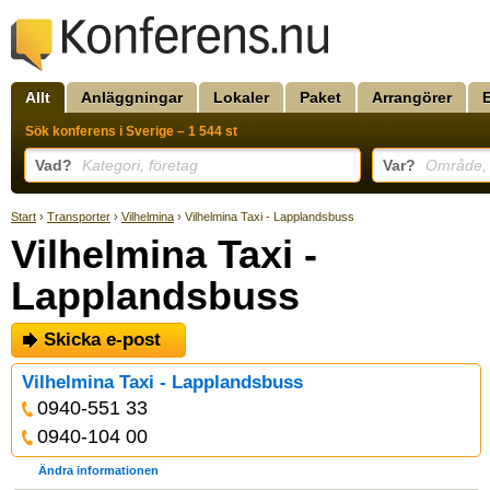
Allt
Anläggningar
Lokaler
Paket
Arrangörer
Sök konferens i Sverige – 1 544 st
Vad?
Kategori, företag
Var?
Område, k
Start
›
Transporter
›
Vilhelmina
› Vilhelmina Taxi - Lapplandsbuss
Vilhelmina Taxi -
Lapplandsbuss
Skicka e-post
Vilhelmina Taxi - Lapplandsbuss
0940-551 33
0940-104 00
Ändra informationen