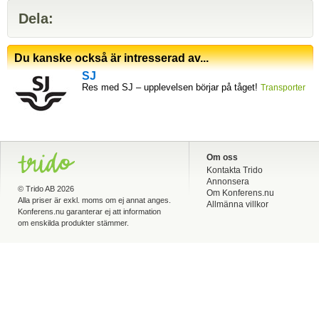
Dela:
Du kanske också är intresserad av...
SJ
Res med SJ – upplevelsen börjar på tåget!
Transporter
Om oss
Kontakta Trido
Annonsera
©
Trido AB
2026
Om Konferens.nu
Alla priser är exkl. moms om ej annat anges.
Allmänna villkor
Konferens.nu garanterar ej att information
om enskilda produkter stämmer.