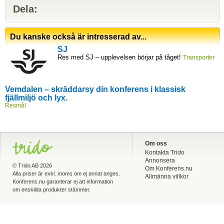
Dela:
Du kanske också är intresserad av...
SJ
Res med SJ – upplevelsen börjar på tåget!
Transporter
Vemdalen – skräddarsy din konferens i klassisk
fjällmiljö och lyx.
Resmål
Om oss
Kontakta Trido
Annonsera
©
Trido AB
2026
Om Konferens.nu
Alla priser är exkl. moms om ej annat anges.
Allmänna villkor
Konferens.nu garanterar ej att information
om enskilda produkter stämmer.