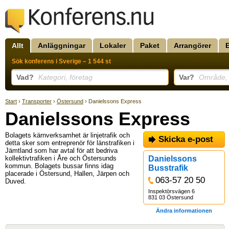
Allt
Anläggningar
Lokaler
Paket
Arrangörer
Sök konferens i Sverige – 1 544 st
Vad?
Kategori, företag
Var?
Område, k
Start
›
Transporter
›
Östersund
› Danielssons Express
Danielssons Express
Bolagets kärnverksamhet är linjetrafik och
Skicka e-post
detta sker som entreprenör för länstrafiken i
Jämtland som har avtal för att bedriva
kollektivtrafiken i Åre och Östersunds
Danielssons
kommun. Bolagets bussar finns idag
Busstrafik
placerade i Östersund, Hallen, Järpen och
063-57 20 50
Duved.
Inspektörsvägen 6
831 03 Östersund
Ändra informationen