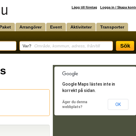
Lägg till företag
Logga in / Skapa kont
Paket
Arrangörer
Event
Aktiviteter
Transporter
Sök
Var?
Område, kommun, adress, från/till
s
Google Maps lästes inte in
korrekt på sidan.
Äger du denna
OK
webbplats?