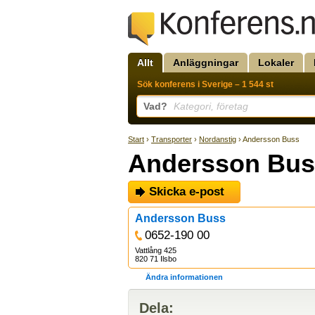
Allt
Anläggningar
Lokaler
Sök konferens i Sverige – 1 544 st
Vad?
Kategori, företag
Start
›
Transporter
›
Nordanstig
› Andersson Buss
Andersson Bus
Skicka e-post
Andersson Buss
0652-190 00
Vattlång 425
820 71 Ilsbo
Ändra informationen
Dela: