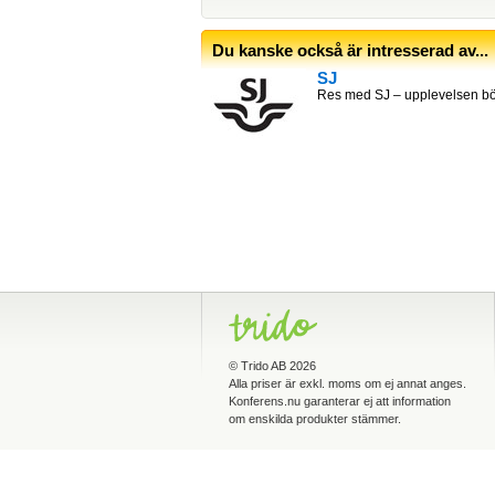
Du kanske också är intresserad av...
SJ
Res med SJ – upplevelsen bör
©
Trido AB
2026
Alla priser är exkl. moms om ej annat anges.
Konferens.nu garanterar ej att information
om enskilda produkter stämmer.