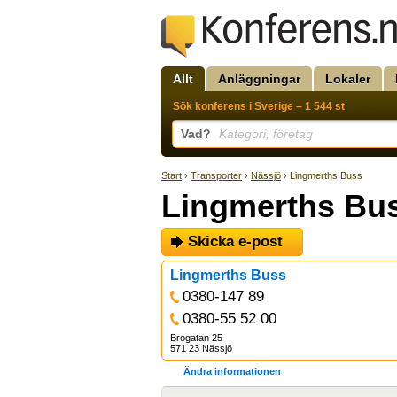
Allt
Anläggningar
Lokaler
Sök konferens i Sverige – 1 544 st
Vad?
Kategori, företag
Start
›
Transporter
›
Nässjö
› Lingmerths Buss
Lingmerths Bu
Skicka e-post
Lingmerths Buss
0380-147 89
0380-55 52 00
Brogatan 25
571 23 Nässjö
Ändra informationen