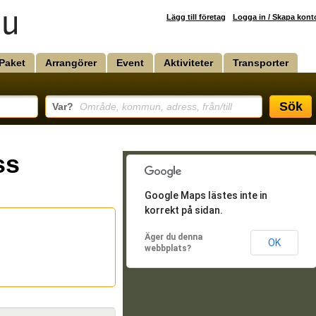
Lägg till företag
Logga in / Skapa kont
Paket
Arrangörer
Event
Aktiviteter
Transporter
Sök
Var?
Område, kommun, adress, från/till
ss
Google Maps lästes inte in
korrekt på sidan.
Äger du denna
OK
webbplats?