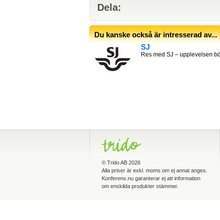
Dela:
Du kanske också är intresserad av...
SJ
Res med SJ – upplevelsen bör
©
Trido AB
2026
Alla priser är exkl. moms om ej annat anges.
Konferens.nu garanterar ej att information
om enskilda produkter stämmer.