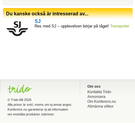
Du kanske också är intresserad av...
SJ
Res med SJ – upplevelsen börjar på tåget!
Transporter
Om oss
Kontakta Trido
Annonsera
©
Trido AB
2026
Om Konferens.nu
Alla priser är exkl. moms om ej annat anges.
Allmänna villkor
Konferens.nu garanterar ej att information
om enskilda produkter stämmer.