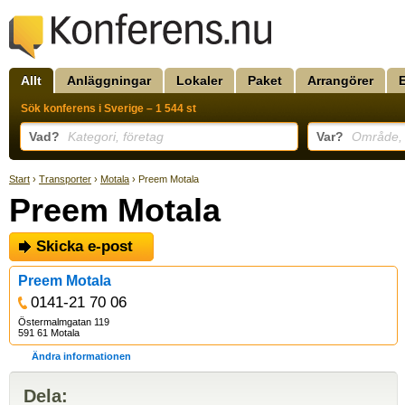
Allt
Anläggningar
Lokaler
Paket
Arrangörer
Sök konferens i Sverige – 1 544 st
Vad?
Kategori, företag
Var?
Område, k
Start
›
Transporter
›
Motala
› Preem Motala
Preem Motala
Skicka e-post
Preem Motala
0141-21 70 06
Östermalmgatan 119
591 61 Motala
Ändra informationen
Dela: