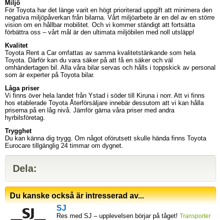
Miljö
För Toyota har det länge varit en högt prioriterad uppgift att minimera den
negativa miljöpåverkan från bilarna. Vårt miljöarbete är en del av en större
vision om en hållbar mobilitet. Och vi kommer ständigt att fortsätta
förbättra oss – vårt mål är den ultimata miljöbilen med noll utsläpp!
Kvalitet
Toyota Rent a Car omfattas av samma kvalitetstänkande som hela
Toyota. Därför kan du vara säker på att få en säker och väl
omhändertagen bil. Alla våra bilar servas och hålls i toppskick av personal
som är experter på Toyota bilar.
Låga priser
Vi finns över hela landet från Ystad i söder till Kiruna i norr. Att vi finns
hos etablerade Toyota Återförsäljare innebär dessutom att vi kan hålla
priserna på en låg nivå. Jämför gärna våra priser med andra
hyrbilsföretag.
Trygghet
Du kan känna dig trygg. Om något oförutsett skulle hända finns Toyota
Eurocare tillgänglig 24 timmar om dygnet.
Dela:
Du kanske också är intresserad av...
SJ
Res med SJ – upplevelsen börjar på tåget!
Transporter