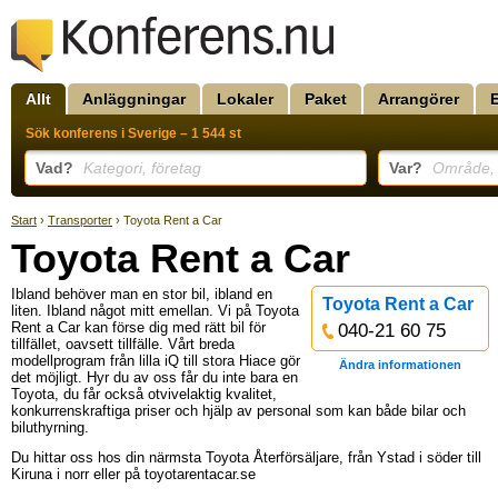
Allt
Anläggningar
Lokaler
Paket
Arrangörer
Sök konferens i Sverige – 1 544 st
Vad?
Kategori, företag
Var?
Område, k
Start
›
Transporter
› Toyota Rent a Car
Toyota Rent a Car
Ibland behöver man en stor bil, ibland en
Toyota Rent a Car
liten. Ibland något mitt emellan. Vi på Toyota
Rent a Car kan förse dig med rätt bil för
040-21 60 75
tillfället, oavsett tillfälle. Vårt breda
modellprogram från lilla iQ till stora Hiace gör
Ändra informationen
det möjligt. Hyr du av oss får du inte bara en
Toyota, du får också otvivelaktig kvalitet,
konkurrenskraftiga priser och hjälp av personal som kan både bilar och
biluthyrning.
Du hittar oss hos din närmsta Toyota Återförsäljare, från Ystad i söder till
Kiruna i norr eller på toyotarentacar.se