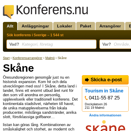
Allt
Anläggningar
Lokaler
Paket
Arrangörer
Sök konferens i Sverige – 1 544 st
Vad?
Kategori, företag
Var?
Område, k
Start
›
Konferensarrangörer
›
Malmö
› Skåne
Skåne
Öresundsregionen genomgår just nu en
Skicka e-post
historisk expansion. Kom hit och dela
utvecklingen med oss! I Skåne, detta land i
landet, finns ett enormt utbud året runt för
Tourism in Skåne
den som vill anordna en personlig,
0411-55 87 25
upplevelserik eller traditionell konferens. Det
kontinentala stadslivet, närheten till havet,
Dockplatsen 26
de unika matupplevelserna från lokala
211 19 Malmö
producenter, milslånga sandstränder, anrika
Ändra informationen
slott, förstklassiga golfbanor…
listan kan göras lång. Kombinationen av
småskalighet och storhet, av modernt och