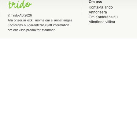
Om oss
Kontakta Trido
Annonsera
©
Trido AB
2026
Om Konferens.nu
Alla priser är exkl. moms om ej annat anges.
Allmänna villkor
Konferens.nu garanterar ej att information
om enskilda produkter stämmer.