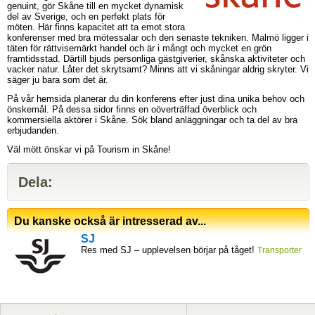
genuint, gör Skåne till en mycket dynamisk
del av Sverige, och en perfekt plats för
möten. Här finns kapacitet att ta emot stora
konferenser med bra mötessalar och den senaste tekniken. Malmö ligger i
täten för rättvisemärkt handel och är i mångt och mycket en grön
framtidsstad. Därtill bjuds personliga gästgiverier, skånska aktiviteter och
vacker natur. Låter det skrytsamt? Minns att vi skåningar aldrig skryter. Vi
säger ju bara som det är.
På vår hemsida planerar du din konferens efter just dina unika behov och
önskemål. På dessa sidor finns en oöverträffad överblick och
kommersiella aktörer i Skåne. Sök bland anläggningar och ta del av bra
erbjudanden.
Väl mött önskar vi på Tourism in Skåne!
Dela:
Du kanske också är intresserad av...
SJ
Res med SJ – upplevelsen börjar på tåget!
Transporter