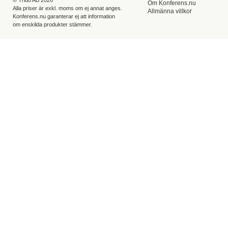
©
Trido AB
2026
Om Konferens.nu
Alla priser är exkl. moms om ej annat anges.
Allmänna villkor
Konferens.nu garanterar ej att information
om enskilda produkter stämmer.