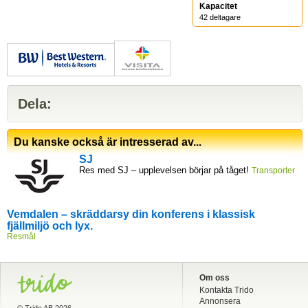
Kapacitet
42
deltagare
Dela:
Du kanske också är intresserad av...
SJ
Res med SJ – upplevelsen börjar på tåget!
Transporter
Vemdalen – skräddarsy din konferens i klassisk
fjällmiljö och lyx.
Resmål
Om oss
Kontakta Trido
Annonsera