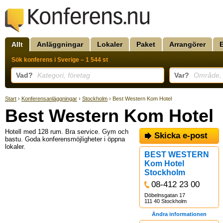
Allt
Anläggningar
Lokaler
Paket
Arrangörer
Sök konferens i Sverige – 1 544 st
Vad?
Kategori, företag
Var?
Område, k
Start
›
Konferensanläggningar
›
Stockholm
› Best Western Kom Hotel
Best Western Kom Hotel
Hotell med 128 rum. Bra service. Gym och
Skicka e-post
bastu. Goda konferensmöjligheter i öppna
lokaler.
BEST WESTERN
Kom Hotel
Stockholm
08-412 23 00
Döbelnsgatan 17
111 40 Stockholm
Ändra informationen