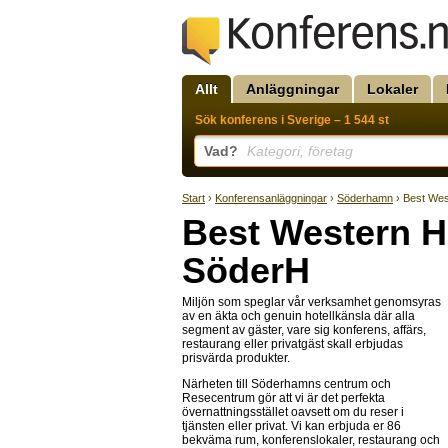
Allt
Anläggningar
Lokaler
Sök konferens i Sverige – 1 544 st
Vad?
Kategori, företag
Start
›
Konferensanläggningar
›
Söderhamn
› Best Wes
Best Western H
SöderH
Miljön som speglar vår verksamhet genomsyras
av en äkta och genuin hotellkänsla där alla
segment av gäster, vare sig konferens, affärs,
restaurang eller privatgäst skall erbjudas
prisvärda produkter.
Närheten till Söderhamns centrum och
Resecentrum gör att vi är det perfekta
övernattningsstället oavsett om du reser i
tjänsten eller privat. Vi kan erbjuda er 86
bekväma rum, konferenslokaler, restaurang och