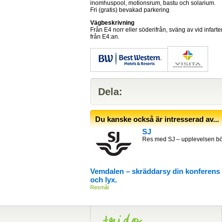
inomhuspool, motionsrum, bastu och solarium.
Fri (gratis) bevakad parkering
Vägbeskrivning
Från E4 norr eller söderifrån, sväng av vid infart
från E4:an.
Dela:
Du kanske också är intresserad av...
SJ
Res med SJ – upplevelsen bör
Vemdalen – skräddarsy din konferens i 
och lyx.
Resmål