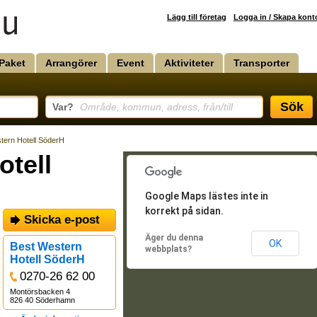
Lägg till företag
Logga in / Skapa kont
Paket
Arrangörer
Event
Aktiviteter
Transporter
Sök
Var?
Område, kommun, adress, från/till
tern Hotell SöderH
otell
Google Maps lästes inte in
korrekt på sidan.
Skicka e-post
Äger du denna
OK
Best Western
webbplats?
Hotell SöderH
0270-26 62 00
Montörsbacken 4
826 40 Söderhamn