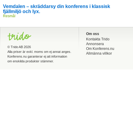
Vemdalen – skräddarsy din konferens i klassisk
fjällmiljö och lyx.
Resmål
Om oss
Kontakta Trido
Annonsera
©
Trido AB
2026
Om Konferens.nu
Alla priser är exkl. moms om ej annat anges.
Allmänna villkor
Konferens.nu garanterar ej att information
om enskilda produkter stämmer.