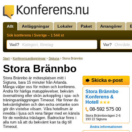
Allt
Anläggningar
Lokaler
Paket
Arrangörer
Sök konferens i Sverige – 1 544 st
Vad?
Kategori, företag
Var?
Område, k
Start
›
Konferensanläggningar
›
Sigtuna
› Stora Brännbo
Stora Brännbo
Stora Brännbo är mötesplatsen mitt i
Skicka e-post
Sigtuna, bara 15 minuter från Arlanda.
Många väljer oss för möten och konferens.
Andra för härliga matupplevelser, bekväm
Stora Brännbo
övernattning eller skön avkoppling i spa- och
Konferens &
träningsanläggningen Timeout. Här finner du
Hotell
bekvämligheten och den extra omtanke som
08-592 575 00
gör din vistelse vilsam. Våra hotellrum är
inredda i ljusa och rena färger med en känsla
Stora Brännbovägen 2-6
för de nordiska träslagen. Badrockar finns i
193 22 Sigtuna
alla rum så att du bekvämt kan ta dig till
Timeout.
Ändra informationen