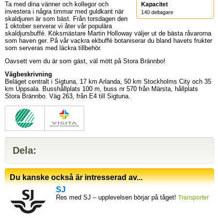
Ta med dina vänner och kollegor och
Kapacitet
investera i några timmar med guldkant när
140
deltagare
skaldjuren är som bäst. Från torsdagen den
1 oktober serverar vi åter vår populära
skaldjursbuffé. Köksmästare Martin Holloway väljer ut de bästa råvarorna
som haven ger. På vår vackra ekbuffé botaniserar du bland havets frukter
som serveras med läckra tillbehör.
Oavsett vem du är som gäst, väl mött på Stora Brännbo!
Vägbeskrivning
Beläget centralt i Sigtuna, 17 km Arlanda, 50 km Stockholms City och 35
km Uppsala. Busshållplats 100 m, buss nr 570 från Märsta, hållplats
Stora Brännbo. Väg 263, från E4 till Sigtuna.
Dela:
Du kanske också är intresserad av...
SJ
Res med SJ – upplevelsen börjar på tåget!
Transporter