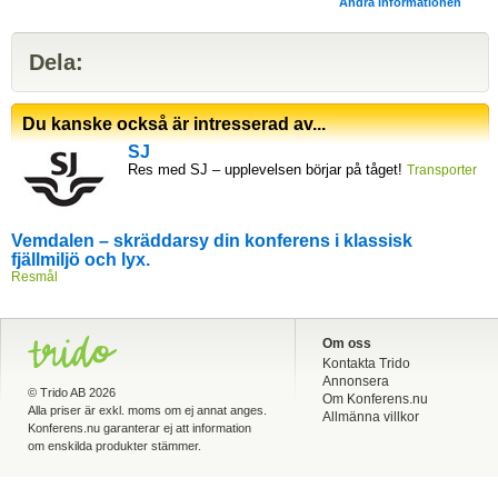
Ändra informationen
Dela:
Du kanske också är intresserad av...
SJ
Res med SJ – upplevelsen börjar på tåget!
Transporter
Vemdalen – skräddarsy din konferens i klassisk
fjällmiljö och lyx.
Resmål
Om oss
Kontakta Trido
Annonsera
©
Trido AB
2026
Om Konferens.nu
Alla priser är exkl. moms om ej annat anges.
Allmänna villkor
Konferens.nu garanterar ej att information
om enskilda produkter stämmer.