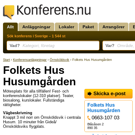
Allt
Anläggningar
Lokaler
Paket
Arrangörer
Sök konferens i Sverige – 1 544 st
Vad?
Kategori, företag
Var?
Område, k
Start
›
Konferensanläggningar
›
Örnsköldsvik
› Folkets Hus Husumgården
Folkets Hus
Husumgården
Mötesplats för alla tillfällen! Fest- och
Skicka e-post
konferenslokaler (12-310 platser). Teater,
biosalong, kurslokaler. Fullständiga
rättigheter.
Folkets Hus
Husumgården
Vägbeskrivning
0663-107 03
Knappt 3 mil norr om Örnsköldsvik i centrala
Husum. 10 minuter från Gideå/
Blåsåsen 2
Örnsköldsviks flygplats.
890 35