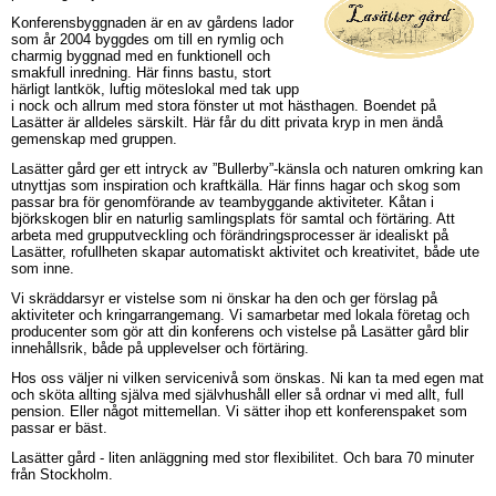
Konferensbyggnaden är en av gårdens lador
som år 2004 byggdes om till en rymlig och
charmig byggnad med en funktionell och
smakfull inredning. Här finns bastu, stort
härligt lantkök, luftig möteslokal med tak upp
i nock och allrum med stora fönster ut mot hästhagen. Boendet på
Lasätter är alldeles särskilt. Här får du ditt privata kryp in men ändå
gemenskap med gruppen.
Lasätter gård ger ett intryck av ”Bullerby”-känsla och naturen omkring kan
utnyttjas som inspiration och kraftkälla. Här finns hagar och skog som
passar bra för genomförande av teambyggande aktiviteter. Kåtan i
björkskogen blir en naturlig samlingsplats för samtal och förtäring. Att
arbeta med grupputveckling och förändringsprocesser är idealiskt på
Lasätter, rofullheten skapar automatiskt aktivitet och kreativitet, både ute
som inne.
Vi skräddarsyr er vistelse som ni önskar ha den och ger förslag på
aktiviteter och kringarrangemang. Vi samarbetar med lokala företag och
producenter som gör att din konferens och vistelse på Lasätter gård blir
innehållsrik, både på upplevelser och förtäring.
Hos oss väljer ni vilken servicenivå som önskas. Ni kan ta med egen mat
och sköta allting själva med självhushåll eller så ordnar vi med allt, full
pension. Eller något mittemellan. Vi sätter ihop ett konferenspaket som
passar er bäst.
Lasätter gård - liten anläggning med stor flexibilitet. Och bara 70 minuter
från Stockholm.