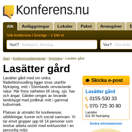
Allt
Anläggningar
Lokaler
Paket
Arrangörer
Sök konferens i Sverige – 1 544 st
Vad?
Kategori, företag
Var?
Område, k
Start
›
Konferensanläggningar
›
Nyköping
› Lasätter gård
Lasätter gård
Lasätter gård med sin unika
Skicka e-post
fläderblomsodling ligger strax utanför
Nyköping, mitt i Sörmlands omväxlande
natur. Här finns närheten till skog, sjö, hav
Lasätter gård
och ängar. Gården omges av levande
0155-530 33
landsbygd med jordbruk mitt i gammal
kulturmark.
070-725 30 80
Platsen är utmärkt för konferenser,
Lasätter
611 95 Nyköping
utbildningar, kurser och social samvaro. Vi
tar emot grupper upp till 14 personer som
Ändra informationen
önskar arbeta ostört med exklusivitet i en
personlig miljö.