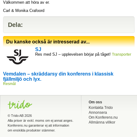
Välkommen att höra av er.
Carl & Monika Crafoord
Dela:
Du kanske också är intresserad av...
SJ
Res med SJ – upplevelsen börjar på tåget!
Transporter
Vemdalen – skräddarsy din konferens i klassisk
fjällmiljö och lyx.
Resmål
Om oss
Kontakta Trido
Annonsera
©
Trido AB
2026
Om Konferens.nu
Alla priser är exkl. moms om ej annat anges.
Allmänna villkor
Konferens.nu garanterar ej att information
om enskilda produkter stämmer.