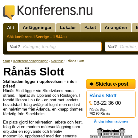
Allt
Anläggningar
Lokaler
Paket
Arrangörer
Sök konferens i Sverige – 1 544 st
Vad?
Kategori, företag
Var?
Område, k
Start
›
Konferensanläggningar
›
Norrtälje
› Rånäs Slott
Rånäs Slott
Skillnaden ligger i upplevelsen – inte i
Skicka e-post
priset!
Rånäs Slott ligger vid Skedvikens norra
strand, i hjärtat av Uppland och Roslagen. I
Rånäs Slott
forntid liksom i nu tid - en port mot landets
08-22 36 00
huvudstad. Idag avlägset lugnt men endast
en halvtimme från Arlanda, en knapp timmes
Rånäs Slott
färdväg från Stockholm.
762 96 Rånäs
Ändra informationen
En plats gjord för rekreation, arbete och fest.
Idag är vi en modern mötesanläggning som
erbjuder en rogivande och kreativ
mötesmiljö, uppdaterad med den senaste