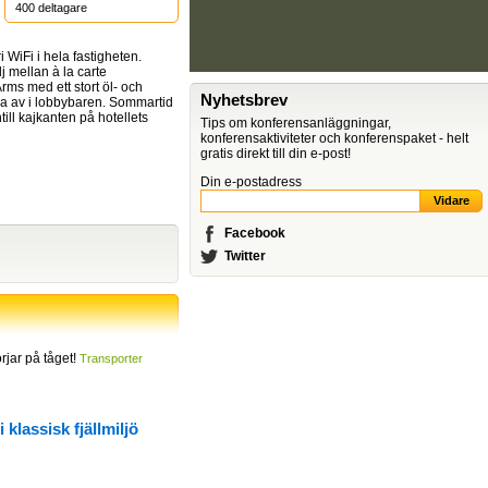
400
deltagare
ri WiFi i hela fastigheten.
j mellan à la carte
rms med ett stort öl- och
Nyhetsbrev
la av i lobby­baren. Sommartid
till kajkanten på hotellets
Tips om konferensanläggningar,
konferensaktiviteter och konferenspaket - helt
gratis direkt till din e-post!
Din e-postadress
Facebook
Twitter
jar på tåget!
Transporter
klassisk fjällmiljö