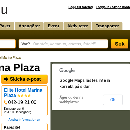
Lägg till företag
Logga in / Skapa kont
Paket
Arrangörer
Event
Aktiviteter
Transporter
Sök
Var?
Område, kommun, adress, från/till
el Marina Plaza
ina Plaza
Skicka e-post
Google Maps lästes inte in
korrekt på sidan.
Elite Hotel Marina
Plaza
Äger du denna
OK
042-19 21 00
webbplats?
Kungstorget 6
251 10 Helsingborg
Ändra informationen
Kapacitet