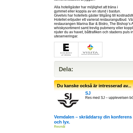
Alla hotellgäster har möjlighet att träna i
gymmet eller koppla av en stund i bastun.
Givetvis har hotellets gäster tillgång till kostnadsf
Hotellet erbjuder ett varierat restaurangutbud. Väl
restaurangen Marina Bar & Bistro, The Bishop’s A
whiskysorti­ment samt trevlig pubmeny eller kopp
njuter du av havet, båttrafiken och stadens puls in
uteserveringar.
Dela:
Du kanske också är intresserad av...
SJ
Res med SJ – upplevelsen bör
Vemdalen – skräddarsy din konferens i 
och lyx.
Resmål