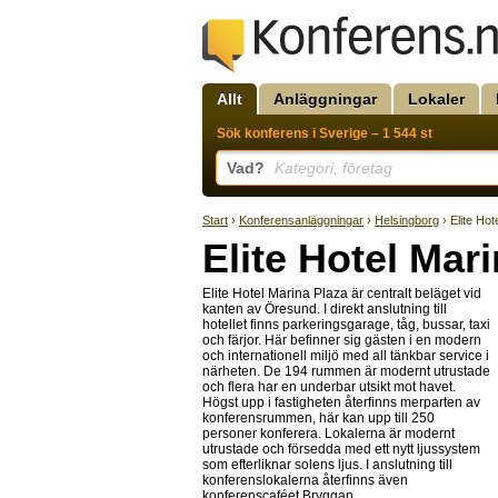
Allt
Anläggningar
Lokaler
Sök konferens i Sverige – 1 544 st
Vad?
Kategori, företag
Start
›
Konferensanläggningar
›
Helsingborg
› Elite Hot
Elite Hotel Mar
Elite Hotel Marina Plaza är centralt beläget vid
kanten av Öresund. I direkt anslutning till
hotellet finns parkeringsgarage, tåg, bussar, taxi
och färjor. Här befinner sig gästen i en modern
och internationell miljö med all tänkbar service i
närheten. De 194 rummen är modernt utrustade
och flera har en underbar utsikt mot havet.
Högst upp i fastigheten återfinns merparten av
konferensrummen, här kan upp till 250
personer konferera. Lokalerna är modernt
utrustade och försedda med ett nytt ljussystem
som efterliknar solens ljus. I anslutning till
konferenslokalerna återfinns även
konferenscaféet Bryggan.