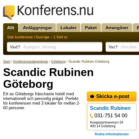
Allt
Anläggningar
Lokaler
Paket
Arrangörer
Sök konferens i Sverige – 1 544 st
Vad?
Kategori, företag
Var?
Område, k
Start
›
Konferensanläggningar
›
Göteborg
› Scandic Rubinen Göteborg
Scandic Rubinen
Göteborg
Ett av Göteborgs fräschaste hotell med
Skicka e-post
internationell och personlig prägel. Perfekt
för konferensen med 3 lokaler för mellan 2-
60 personer.
Scandic Rubinen
031-751 54 00
Kungsportsavenyn 24
400 14 Göteborg
Ändra informationen