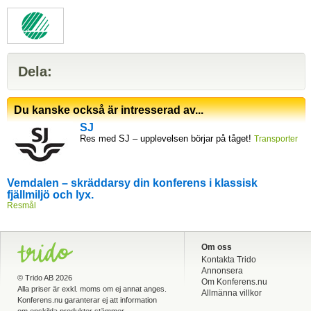
Dela:
Du kanske också är intresserad av...
SJ
Res med SJ – upplevelsen börjar på tåget!
Transporter
Vemdalen – skräddarsy din konferens i klassisk
fjällmiljö och lyx.
Resmål
Om oss
Kontakta Trido
Annonsera
©
Trido AB
2026
Om Konferens.nu
Alla priser är exkl. moms om ej annat anges.
Allmänna villkor
Konferens.nu garanterar ej att information