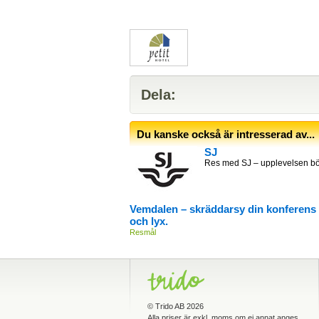
Dela:
Du kanske också är intresserad av...
SJ
Res med SJ – upplevelsen bör
Vemdalen – skräddarsy din konferens i 
och lyx.
Resmål
©
Trido AB
2026
Alla priser är exkl. moms om ej annat anges.