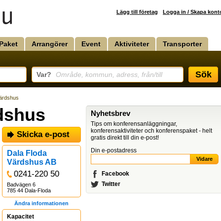
Lägg till företag
Logga in / Skapa kont
Paket
Arrangörer
Event
Aktiviteter
Transporter
Sök
Var?
Område, kommun, adress, från/till
Värdshus
dshus
Nyhetsbrev
Tips om konferensanläggningar,
konferensaktiviteter och konferenspaket - helt
Skicka e-post
gratis direkt till din e-post!
Din e-postadress
Dala Floda
Värdshus AB
0241-220 50
Facebook
Twitter
Badvägen 6
785 44 Dala-Floda
Ändra informationen
Kapacitet