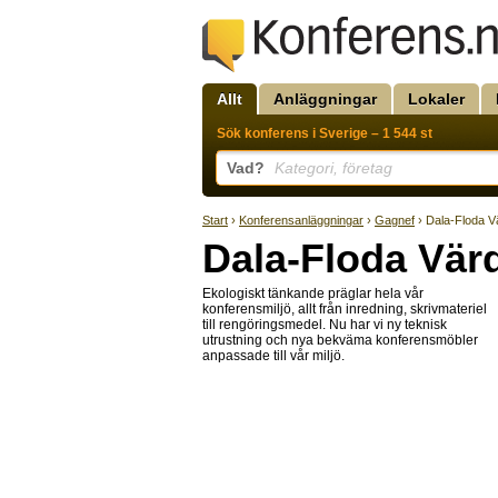
Allt
Anläggningar
Lokaler
Sök konferens i Sverige – 1 544 st
Vad?
Kategori, företag
Start
›
Konferensanläggningar
›
Gagnef
› Dala-Floda 
Dala-Floda Vär
Ekologiskt tänkande präglar hela vår
konferensmiljö, allt från inredning, skrivmateriel
till rengöringsmedel. Nu har vi ny teknisk
utrustning och nya bekväma konferensmöbler
anpassade till vår miljö.