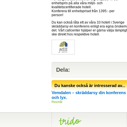
enhetspris på alla våra miljö- och
kvalitetscertifierade hotell.
Konferera till enhetspriset från 1395:- per
person!
Du kan också låta ett av våra 33 hotell i Sverige
skräddarsy en konferens enligt era egna önskemå
det. Vårt callcenter hjälper er gärna välja lämpli
ske direkt hos respektive hotell.
Dela:
Du kanske också är intresserad av...
Vemdalen – skräddarsy din konferens i 
och lyx.
Resmål