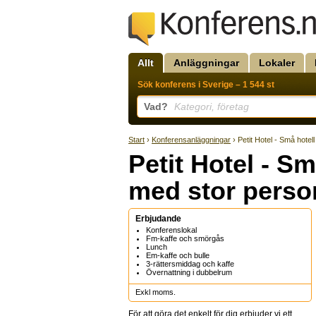
Allt
Anläggningar
Lokaler
Sök konferens i Sverige – 1 544 st
Vad?
Kategori, företag
Start
›
Konferensanläggningar
› Petit Hotel - Små hotel
Petit Hotel - Sm
med stor perso
Erbjudande
Konferenslokal
Fm-kaffe och smörgås
Lunch
Em-kaffe och bulle
3-rättersmiddag och kaffe
Övernattning i dubbelrum
Exkl moms.
För att göra det enkelt för dig erbjuder vi ett