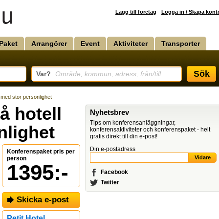
Lägg till företag
Logga in / Skapa kont
Paket
Arrangörer
Event
Aktiviteter
Transporter
Sök
Var?
Område, kommun, adress, från/till
l med stor personlighet
å hotell
Nyhetsbrev
Tips om konferensanläggningar,
nlighet
konferensaktiviteter och konferenspaket - helt
gratis direkt till din e-post!
Din e-postadress
Konferenspaket pris per
person
1395:-
Facebook
Twitter
Skicka e-post
Petit Hotel