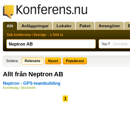
Allt
Anläggningar
Lokaler
Paket
Arrangörer
Sök konferens i Sverige – 1 544 st
Var?
Område, k
Sortera:
Relevans
Nyast
Populärast
Allt från Neptron AB
Neptron - GPS-teambuilding
Eventbolag i Stockholm
1