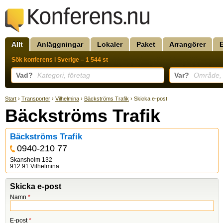
Allt
Anläggningar
Lokaler
Paket
Arrangörer
Sök konferens i Sverige – 1 544 st
Vad?
Kategori, företag
Var?
Område, k
Start
›
Transporter
›
Vilhelmina
›
Bäckströms Trafik
› Skicka e-post
Bäckströms Trafik
Bäckströms Trafik
0940-210 77
Skansholm 132
912 91 Vilhelmina
Skicka e-post
Namn
*
E-post
*