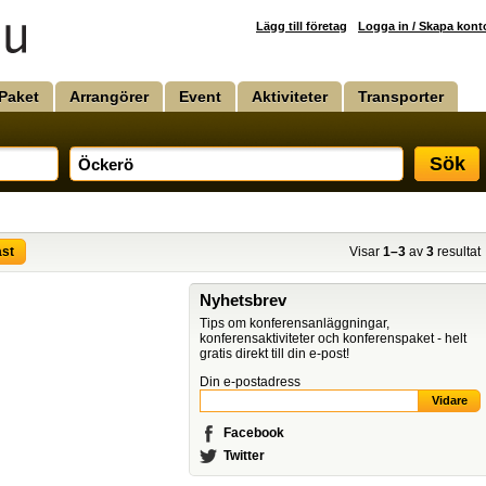
Lägg till företag
Logga in / Skapa kont
Paket
Arrangörer
Event
Aktiviteter
Transporter
Sök
ast
Visar
1–3
av
3
resultat
Nyhetsbrev
Tips om konferensanläggningar,
konferensaktiviteter och konferenspaket - helt
gratis direkt till din e-post!
Din e-postadress
Facebook
Twitter