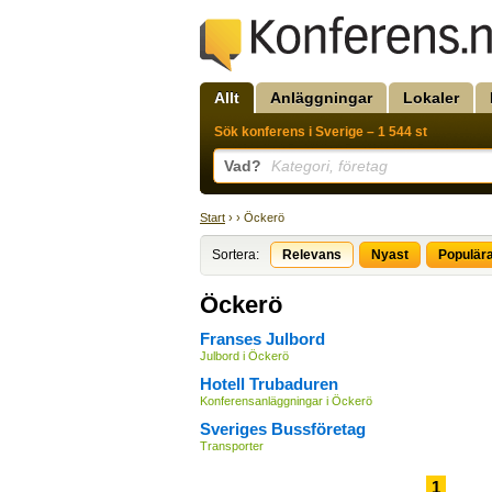
Allt
Anläggningar
Lokaler
Sök konferens i Sverige – 1 544 st
Vad?
Kategori, företag
Start
› › Öckerö
Sortera:
Relevans
Nyast
Populär
Öckerö
Franses Julbord
Julbord i Öckerö
Hotell Trubaduren
Konferensanläggningar i Öckerö
Sveriges Bussföretag
Transporter
1