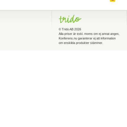
©
Trido AB
2026
Alla priser är exkl. moms om ej annat anges.
Konferens.nu garanterar ej att information
om enskilda produkter stämmer.